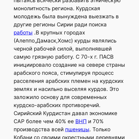
пытаясь всячески разбавить этническую
монолитность региона. Курдская
молодежь была вынуждена выезжать в
другие регионы Сирии ради поиска
работы
.В крупных городах
(Алеппо,Дамаск,Хомс) курды являлись
черной рабочей силой, выполнявшей
самую грязную работу. С 70-х г. ПАСВ
инициировало создание на севере страны
арабского пояса, стимулируя процесс
расселения арабских племен на курдских
землях и насильно выселяя курдов. Это
заложило основу для современных
курдско-арабских противоречий.
Сирийский Курдистан давал экономике
САР более чем 40% ее
ВНП
и 70%
производства всей
пшеницы
. Только
Кобани со своими окрестными деревнями