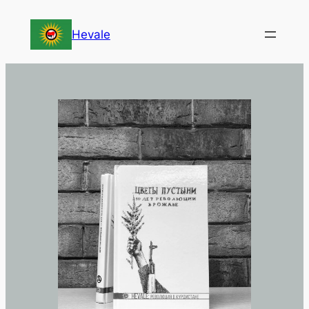
Перейти
к
Hevale
содержимому