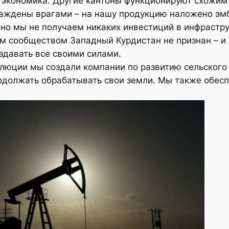
 экономика. Другие кантоны функционируют схожим
осаждены врагами – на нашу продукцию наложено эм
, но мы не получаем никаких инвестиций в инфраст
м сообществом Западный Курдистан не признан – и 
здавать все своими силами.
олюции мы создали компании по развитию сельского
продолжать обрабатывать свои земли. Мы также обе