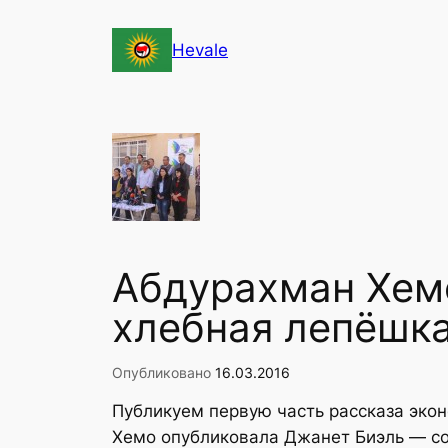
Перейти
к
Hevale
содержимому
Абдурахман Хемо
хлебная лепёшка
Опубликовано
16.03.2016
Публикуем первую часть рассказа эко
Хемо опубликовала Джанет Биэль — соц