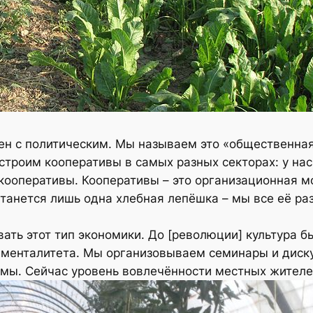
н с политическим. Мы называем это «общественная 
строим кооперативы в самых разных секторах: у нас
кооперативы. Кооперативы – это организационная м
танется лишь одна хлебная лепёшка – мы все её ра
вать этот тип экономики. До [революции] культура б
менталитета. Мы организовываем семинары и диску
емы. Сейчас уровень вовлечённости местных жителе