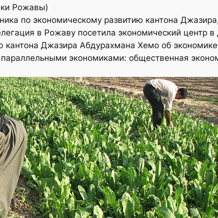
ики Рожавы)
ника по экономическому развитию кантона Джазира
елегация в Рожаву посетила экономический центр в
ю кантона Джазира Абдурахмана Хемо об экономик
я параллельными экономиками: общественная эконом