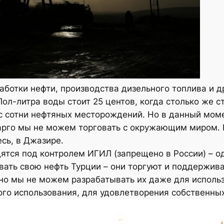
ботки нефти, производства дизельного топлива и д
л-литра воды стоит 25 центов, когда столько же ст
с сотни нефтяных месторождений. Но в данный моме
барго мы не можем торговать с окружающим миром. 
сь, в Джазире.
тся под контролем ИГИЛ (запрещено в России) – о
ть свою нефть Турции – они торгуют и поддерживаю
но мы не можем разрабатывать их даже для использ
го использования, для удовлетворения собственных