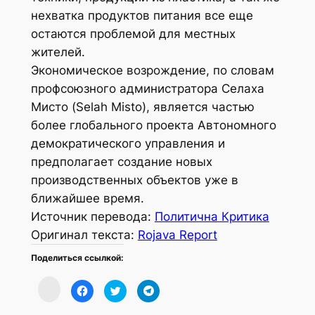
нехватка продуктов питания все еще
остаются проблемой для местных
жителей.
Экономическое возрождение, по словам
профсоюзного администратора Селаха
Мисто (Selah Misto), является частью
более глобального проекта Автономного
демократического управления и
предполагает создание новых
производственных объектов уже в
ближайшее время.
Источник перевода:
Политична Критика
Оригинал текста:
Rojava Report
Поделиться ссылкой:
Нажмите,
Нажмите,
Нажмите,
Нажмите,
чтобы
чтобы
чтобы
чтобы
поделиться
открыть
поделиться
поделиться
в
на
на
в