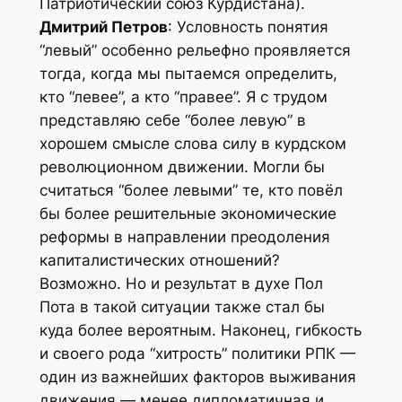
Патриотический союз Курдистана).
Дмитрий Петров
: Условность понятия
“левый” особенно рельефно проявляется
тогда, когда мы пытаемся определить,
кто “левее”, а кто “правее”. Я с трудом
представляю себе “более левую” в
хорошем смысле слова силу в курдском
революционном движении. Могли бы
считаться “более левыми” те, кто повёл
бы более решительные экономические
реформы в направлении преодоления
капиталистических отношений?
Возможно. Но и результат в духе Пол
Пота в такой ситуации также стал бы
куда более вероятным. Наконец, гибкость
и своего рода “хитрость” политики РПК —
один из важнейших факторов выживания
движения — менее дипломатичная и