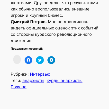
жертвами. Другое дело, что результатами
как обычно воспользовались внешние
игроки и крупный бизнес.
Дмитрий Петров
: Мне не доводилось
видеть официальных оценок этих событий
со стороны курдского революционного
движения.
Поделиться ссылкой:
Нажмите,
Нажмите,
Нажмите,
Нажмите,
чтобы
чтобы
чтобы
чтобы
поделиться
открыть
поделиться
поделиться
в
на
на
в
«ВКонтакте»
Facebook
Twitter
Telegram
(Открывается
(Открывается
(Открывается
(Открывается
Рубрики:
Интервью
в
в
в
в
новом
новом
новом
новом
Теги:
анархисты
курды анархисты
окне)
окне)
окне)
окне)
Рожава