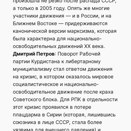
произошла не резко после распада СССР,
а только в 2005 году. Опять же многие
участники движения — и в России, и на
Ближнем Востоке — придерживаются
канонической версии марксизма, которая
была характерна для национально-
освободительных движений XX века.
Дмитрий Петров
: Поворот Рабочей
партии Курдистана к либертарному
муниципализму стал ответом движения
на кризис, в котором оказалось мировое
социалистическое и национально-
освободительное движение после краха
Советского блока. Для РПК в отдельности
этот кризис проявился в потере
плацдарма в Сирии (которая, лишившись
союзника в лице СССР, стала более
уязвима для внешнего давления) и